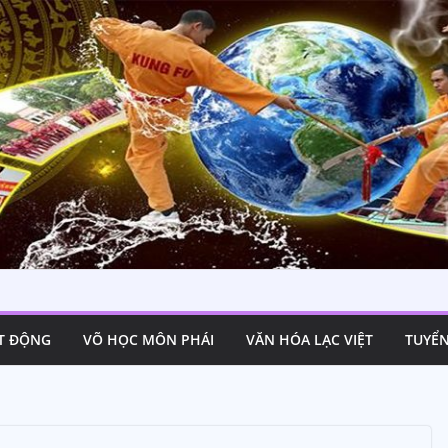
 võ cổ truyền
T ĐỘNG
VÕ HỌC MÔN PHÁI
VĂN HÓA LẠC VIỆT
TUYỂN