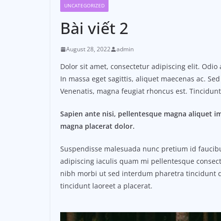
UNCATEGORIZED
Bài viết 2
August 28, 2022
admin
Dolor sit amet, consectetur adipiscing elit. Odi
In massa eget sagittis, aliquet maecenas ac. Sed
Venenatis, magna feugiat rhoncus est. Tincidunt 
Sapien ante nisi, pellentesque magna aliquet i
magna placerat dolor.
Suspendisse malesuada nunc pretium id faucibus a
adipiscing iaculis quam mi pellentesque consect
nibh morbi ut sed interdum pharetra tincidunt q
tincidunt laoreet a placerat.