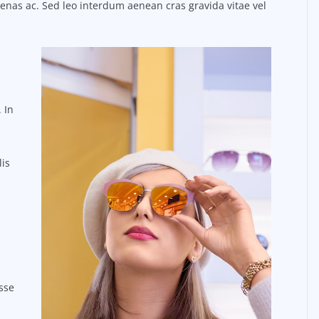
ecenas ac. Sed leo interdum aenean cras gravida vitae vel
 In
lis
sse