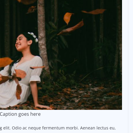
Caption goes here
ng elit. Odio ac neque fermentum morbi. Aenean lectus eu,