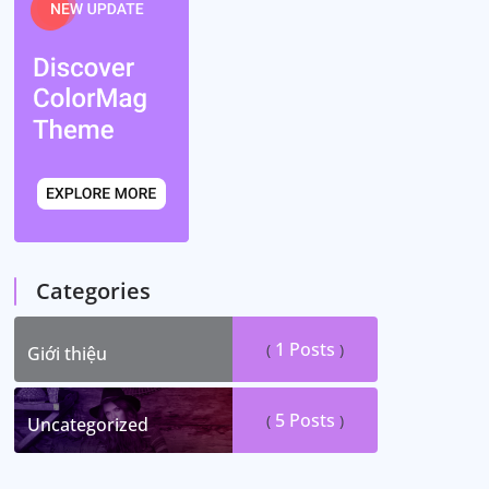
Categories
1
Posts
(
)
Giới thiệu
5
Posts
(
)
Uncategorized