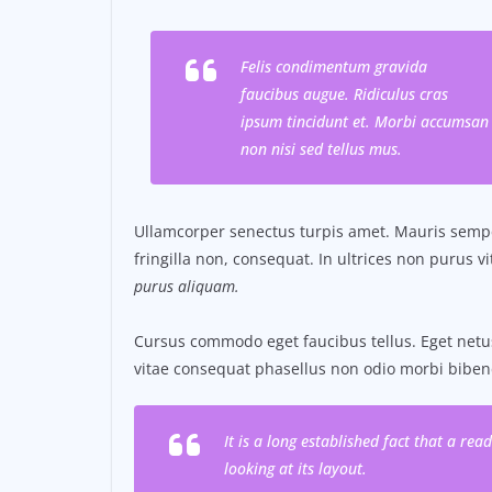
Felis condimentum gravida
faucibus augue. Ridiculus cras
ipsum tincidunt et. Morbi accumsan
non nisi sed tellus mus.
Ullamcorper senectus turpis amet. Mauris semper
fringilla non, consequat. In ultrices non purus v
purus aliquam.
Cursus commodo eget faucibus tellus. Eget ne
vitae consequat phasellus non odio morbi biben
It is a long established fact that a re
looking at its layout.