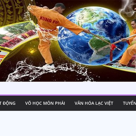
 võ cổ truyền
T ĐỘNG
VÕ HỌC MÔN PHÁI
VĂN HÓA LẠC VIỆT
TUYỂN