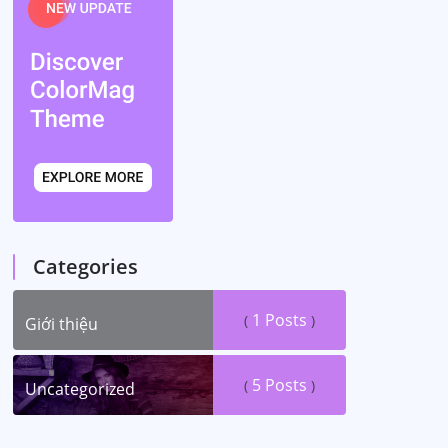
Categories
1
Posts
(
)
Giới thiệu
5
Posts
(
)
Uncategorized