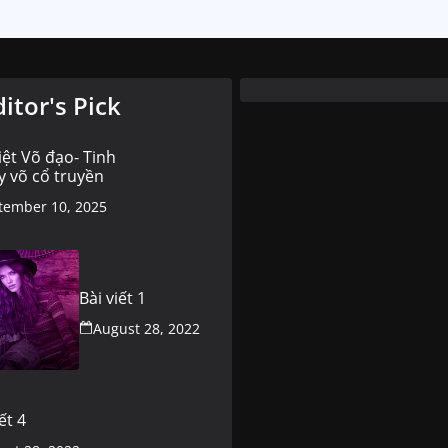
ditor's Pick
iệt Võ đạo- Tinh
y võ cổ truyền
tember 10, 2025
Bài viết 1
August 28, 2022
ết 4