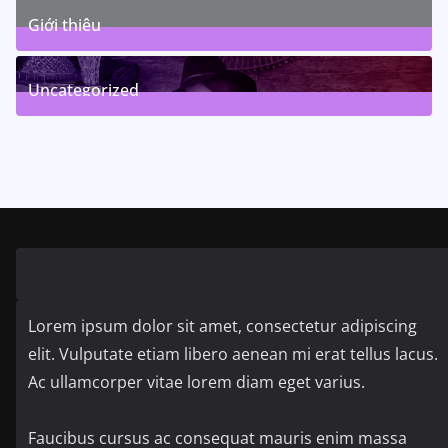
Giới thiệu
1
Posts
(
)
Uncategorized
5
Posts
(
)
Lorem ipsum dolor sit amet, consectetur adipiscing
elit. Vulputate etiam libero aenean mi erat tellus lacus.
Ac ullamcorper vitae lorem diam eget varius.
Faucibus cursus ac consequat mauris enim massa